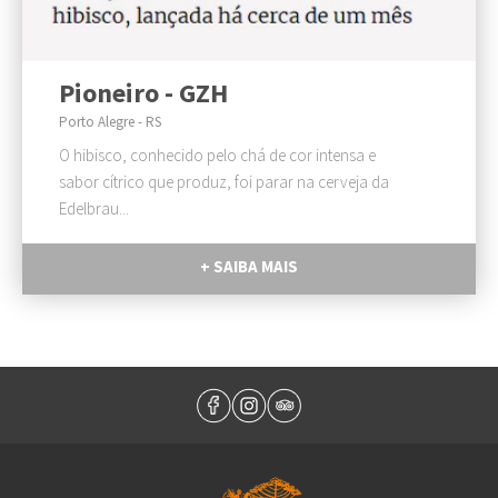
Pioneiro - GZH
Porto Alegre - RS
O hibisco, conhecido pelo chá de cor intensa e
sabor cítrico que produz, foi parar na cerveja da
Edelbrau...
+ SAIBA MAIS