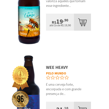
valoriza aqueles que tornam
esse ingrediente...
19
,90
R$
até 1x de R$ 19,90
WEE HEAVY
PELO MUNDO
É uma cerveja forte,
encorpada e com grande
presença de...
,10