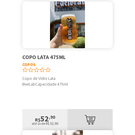
COPO LATA 475ML
COPOS
Copo de Vidro Lata
BierLabCapacidade 475ml
52
,90
R$
até 1x de R$ 52,90