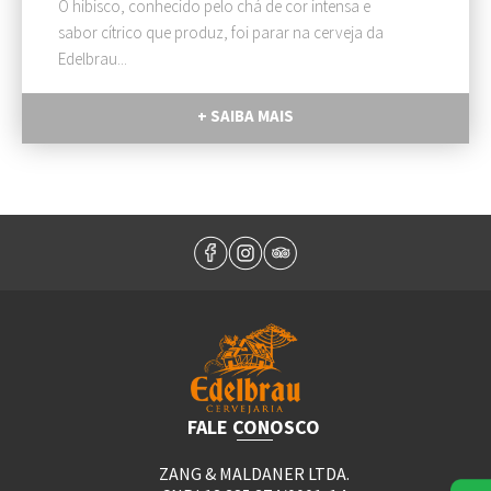
O hibisco, conhecido pelo chá de cor intensa e
sabor cítrico que produz, foi parar na cerveja da
Edelbrau...
+ SAIBA MAIS
FALE CONOSCO
ZANG & MALDANER LTDA.